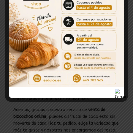
Y si te gusta el contraste de sabores, no te pierdas
nuestros
bizcochos de chocolate blanco
o con frutos
secos. Son una auténtica delicia.
Calidad artesanal con el sabor de
siempre
Nuestros
bizcochos artesanos de chocolate
están
elaborados siguiendo recetas tradicionales,
horneados con mimo y usando ingredientes naturales
como huevos frescos, mantequilla de verdad, harina
de calidad y, por supuesto, chocolate o cacao de
alta pureza. ¿El resultado? Un bizcocho jugoso,
sabroso y con una textura perfecta que no
encontrarás en productos industriales.
Además, gracias a nuestro servicio de
venta de
bizcochos online
, puedes disfrutar de todo esto sin
moverte de casa. Haz tu pedido, elige la variedad que
más te guste y nosotros nos encargamos del resto.