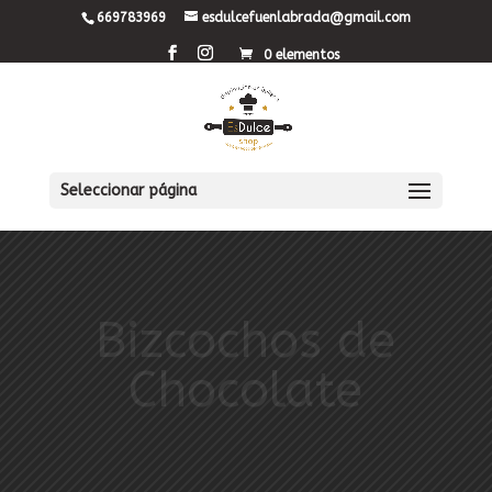
669783969
esdulcefuenlabrada@gmail.com
0 elementos
Seleccionar página
Bizcochos de
Chocolate