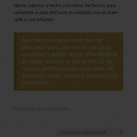
tierno, sabroso y hecho con mimo. Perfectos para
compartir o para disfrutar en solitario con un buen
café o una infusión.
Nos hemos cogido unos días de
descanso para volver con las pilas
cargadas y poder seguir ofreciéndote
el mejor servicio. A partir del 21 de
agosto podrás volver a comprar sin
problema como siempre. Disculpa las
molestias.
Ordenado
Mostrando los 4 resultados
por
popularidad