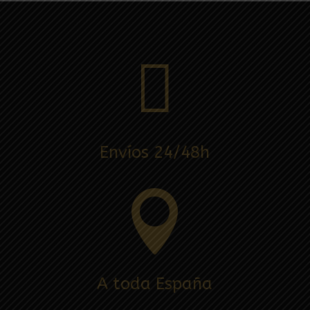

Envíos 24/48h

A toda España