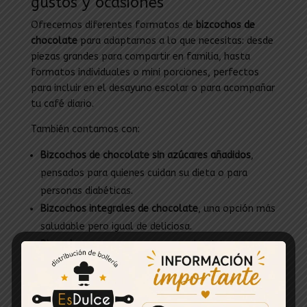
gustos y ocasiones
Ofrecemos diferentes formatos de
bizcochos de
chocolate
para adaptarnos a lo que necesitas: desde
piezas grandes para compartir en familia, hasta
formatos individuales o mini porciones, perfectos
para incluir en el desayuno escolar o para acompañar
tu café diario.
También contamos con:
Bizcochos de chocolate sin azúcares añadidos
,
pensados para quienes cuidan su dieta o para
personas diabéticas.
Bizcochos integrales de chocolate
, una opción más
saludable pero igual de deliciosa.
Bizcochos con cacao puro
, con sabor intenso y
profundo.
Bizcochos caseros de chocolate
, elaborados de
forma artesanal.