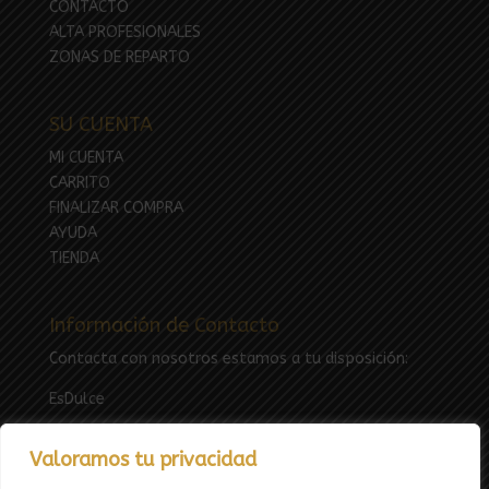
CONTACTO
ALTA PROFESIONALES
ZONAS DE REPARTO
SU CUENTA
MI CUENTA
CARRITO
FINALIZAR COMPRA
AYUDA
TIENDA
Información de Contacto
Contacta con nosotros estamos a tu disposición:
EsDulce
Email:
esdulcefuenlabrada@gmail.com
Valoramos tu privacidad
Tfno: 669783969