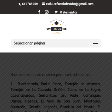
669783969
esdulcefuenlabrada@gmail.com
0 elementos
Seleccionar página
Nuestras zonas de reparto para particulares son:
1. Fuenlabrada, Parla, Pinto, Torrejón de Velasco,
Torrejón de la Calzada, Griñón, Cubas de la Sagra,
Casarrubuelos, Serranillos del Valle, Carranque,
Ugena, Illescas, El Viso de San Juan, Móstoles,
Alcorcón, Getafe, Leganés, Boadilla del Monte, El