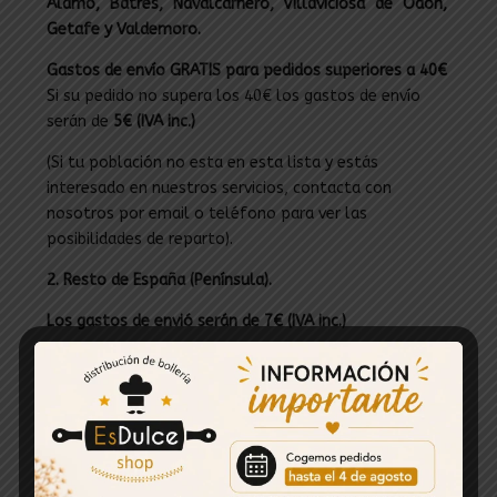
Álamo, Batres, Navalcarnero, Villaviciosa de Odón,
Getafe y Valdemoro.
Gastos de envío GRATIS para pedidos superiores a 40€
Si su pedido no supera los 40€ los gastos de envío
serán de
5€ (IVA inc.)
(Si tu población no esta en esta lista y estás
interesado en nuestros servicios, contacta con
nosotros por email o teléfono para ver las
posibilidades de reparto).
2. Resto de España (Península).
Los gastos de envió serán de 7€ (IVA inc.)
El plazo de entrega será de 24/72 horas.