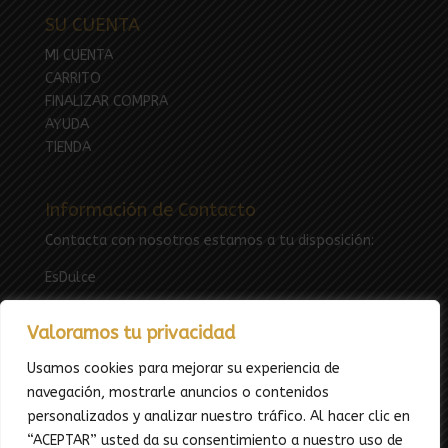
SU CUENTA
MI CUENTA
CARRITO
FINALIZAR COMPRA
AYUDA
TIENDA
Información de Contacto
Contacta con nosotros estamos a tu disposición:
EsDulce
Email:
esdulcefuenlabrada@gmail.com
Valoramos tu privacidad
Tfno: 669783969
Usamos cookies para mejorar su experiencia de
navegación, mostrarle anuncios o contenidos
personalizados y analizar nuestro tráfico. Al hacer clic en
“ACEPTAR” usted da su consentimiento a nuestro uso de