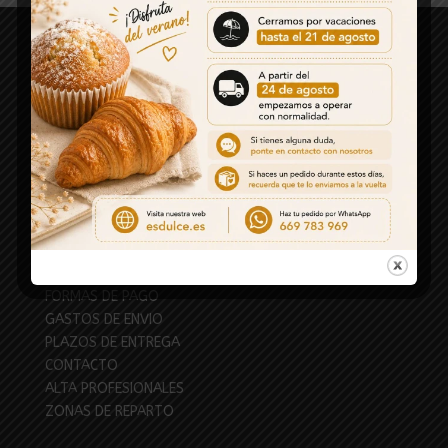
LEGAL
AVISO LEGAL
POLÍTICA DE COOKIES
POLÍTICA DE PRIVACIDAD
CONDICIONES SERVICIO
DEVOLUCIONES Y REEMBOLSOS
EMPRESA
QUIÉNES SOMOS
FORMAS DE PAGO
GASTOS DE ENVIO
PLAZOS DE ENTREGA
CONTACTO
ALTA PROFESIONALES
ZONAS DE REPARTO