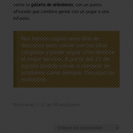
como la
galleta de arándanos
, con un punto
afrutado que combina genial con un yogur o una
infusión.
Nos hemos cogido unos días de
descanso para volver con las pilas
cargadas y poder seguir ofreciéndote
el mejor servicio. A partir del 21 de
agosto podrás volver a comprar sin
problema como siempre. Disculpa las
molestias.
Ordenado
Mostrando 1–12 de 38 resultados
por
popularidad