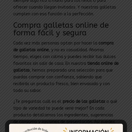
siempre algo rico a mano para los niños o para
ofrecer cuando llegan invitados. Y nuestras galletas
cumplen con esa función a la perfección.
Compra galletas online de
forma fácil y segura
Cada vez más personas optan por hacer la
compra
de galletas online
, y no es casualidad. Ahorras
tiempo, eliges con calma y puedes recibir tus dulces
favoritos sin salir de casa. En nuestra
tienda online de
galletas
, hemos preparado una selección para que
puedas comprar con confianza, sabiendo que
recibirás un producto fresco, bien envasado y con
todo su sabor.
¿Te preguntas cuál es el
precio de las galletas
o qué
tipo de variedad te puede venir mejor? En cada
producto detallamos los ingredientes, sugerencias
de consumo y opciones de presentación. Así puedes
elegir exactamente lo que necesitas, ya sea una caja