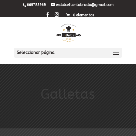
669783969
esdulcefuenlabrada@gmail.com
0 elementos
Seleccionar página
Galletas