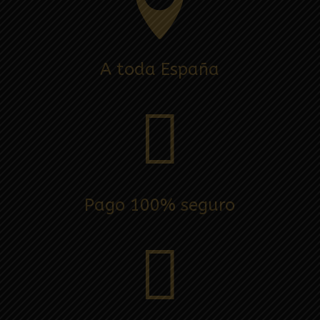

A toda España

Pago 100% seguro
