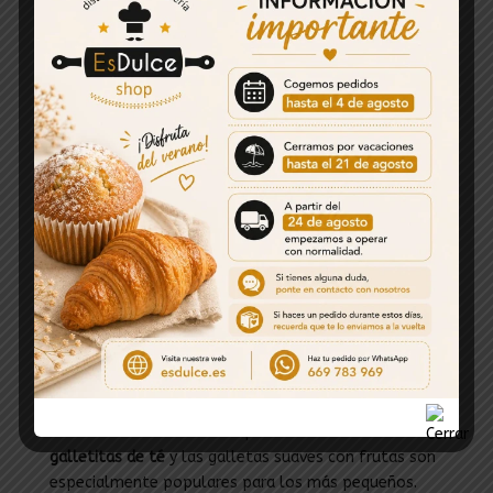
grande para compartir o una selección surtida para
tener variedad en casa.
Venta de galletas para todas las
ocasiones
Nuestro servicio de
venta de galletas online
está
pensado tanto para clientes particulares como para
quienes buscan abastecer su negocio, celebrar un
evento o hacer un regalo dulce y original. Si quieres
comprar galletas de coco
, por ejemplo, puedes
hacerlo de forma individual o combinar con otras
variedades como las de mantequilla, las de almendra
o las de avena con chocolate.
Además, para las mamás que buscan alternativas
dulces pero controladas, tenemos packs que
permiten elegir tamaños pequeños, perfectos para
las meriendas escolares o para llevar en el bolso. Las
galletitas de té
y las galletas suaves con frutas son
especialmente populares para los más pequeños.