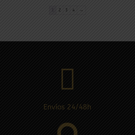
1
2
3
4
→

Envíos 24/48h