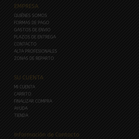
EMPRESA
QUIÉNES SOMOS
FORMAS DE PAGO
GASTOS DE ENVIO
PLAZOS DE ENTREGA
CONTACTO
ALTA PROFESIONALES
ZONAS DE REPARTO
SU CUENTA
MI CUENTA
CARRITO
FINALIZAR COMPRA
AYUDA
TIENDA
Información de Contacto