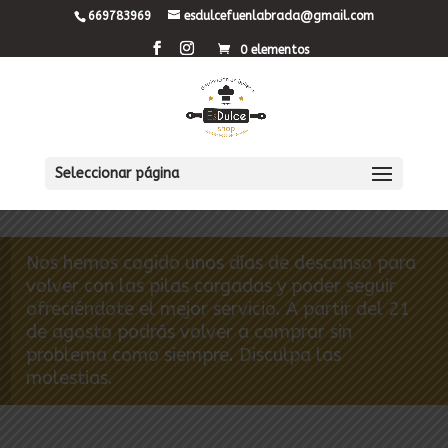
669783969
esdulcefuenlabrada@gmail.com
0 elementos
Seleccionar página
Nos hemos cogido unos días de descanso para
volver con las pilas cargadas y poder seguir
ofreciéndote el mejor servicio. A partir del 21
de agosto podrás volver a comprar sin
problema como siempre. Disculpa las
molestias.