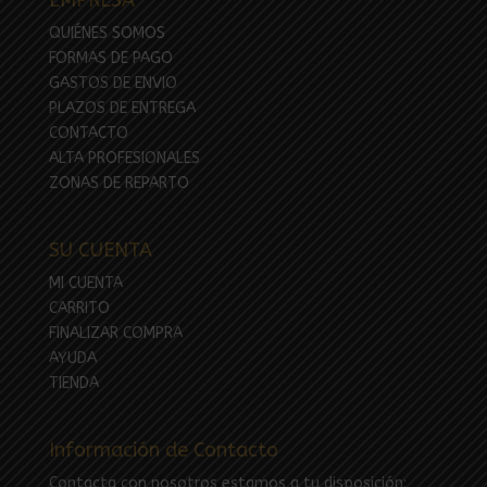
QUIÉNES SOMOS
FORMAS DE PAGO
GASTOS DE ENVIO
PLAZOS DE ENTREGA
CONTACTO
ALTA PROFESIONALES
ZONAS DE REPARTO
SU CUENTA
MI CUENTA
CARRITO
FINALIZAR COMPRA
AYUDA
TIENDA
Información de Contacto
Contacta con nosotros estamos a tu disposición: