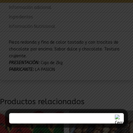
Información adicional
Ingredientes
Información Nutricional
Pieza redonda y fina de color tostado y con trocitos de
chocolate por encima. Sabor dulce y chocolate. Textura
crujiente.
PRESENTACIÓN:
Caja de 2kg
FABRICANTE:
LA PASION
Productos relacionados