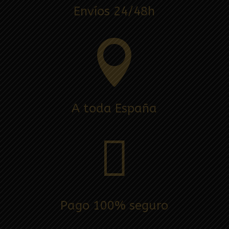
Envíos 24/48h

A toda España

Pago 100% seguro