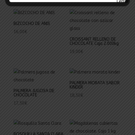
BIZCOCHO DE ANIS
16,00
€
CROISSANT RELLENO DE
CHOCOLATE Caja 2.000kg
19,00
€
PALMERA MORATA SABOR
KINDER
PALMERA JUGOSA DE
CHOCOLATE
18,50
€
17,50
€
ROSQUILLA SANTA CLARA