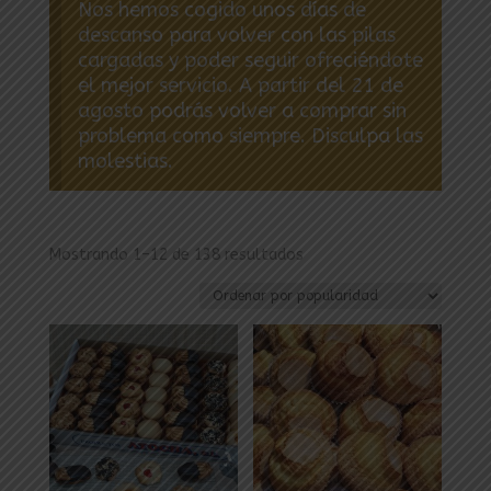
Nos hemos cogido unos días de
descanso para volver con las pilas
cargadas y poder seguir ofreciéndote
el mejor servicio. A partir del 21 de
agosto podrás volver a comprar sin
problema como siempre. Disculpa las
molestias.
Ordenado
Mostrando 1–12 de 138 resultados
por
popularidad