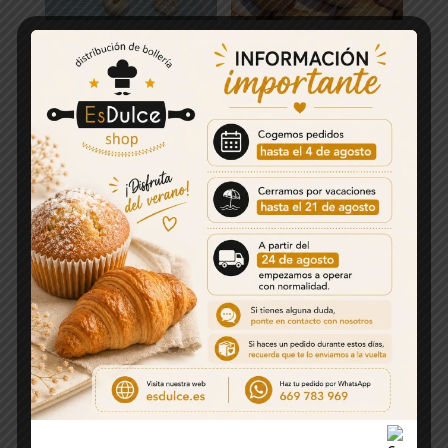
PASTA DE TE Cajas de
MAGDALENAS CASERA
1.5kg
LALY , (3KG)
14,50
€
20,00
€
PALMERA MORATA. Caja de
1kg
BOER RIZADA NATA-
CHOCO
18,50
€
18,00
€
MAGDALENAS
MAGDALENAS CASERA
VALENCIANAS ESTUCHE
LALY ENVUELTA 1X1
4,70
€
15,00
€