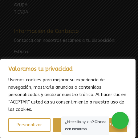
AYUDA
TIENDA
Información de Contacto
Contacta con nosotros estamos a tu disposición:
EsDulce
Email:
esdulcefuenlabrada@gmail.com
Valoramos tu privacidad
Tfno: 669783969
Usamos cookies para mejorar su experiencia de
navegación, mostrarle anuncios o contenidos
personalizados y analizar nuestro tráfico. Al hacer clic en
“ACEPTAR” usted da su consentimiento a nuestro uso de
las cookies.
¿Necesita ayuda?
Chatea
Todos los derechos reservados - EsDulce.es -
Diseño
Personalizar
RECHAZAR
ACEPTAR
con nosotros
web y SEO
por Beeway