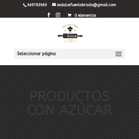
669783969
esdulcefuenlabrada@gmail.com
0 elementos
Seleccionar página
PRODUCTOS
CON AZÚCAR