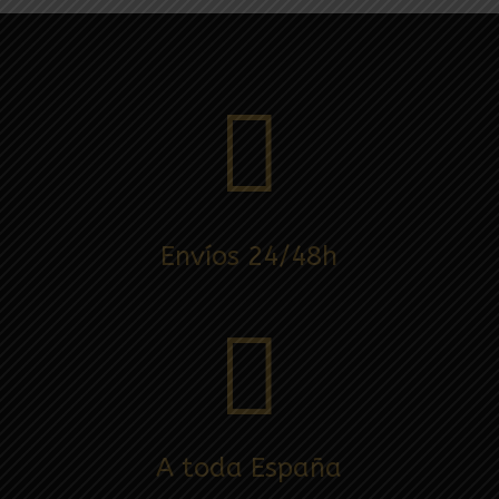

Envíos 24/48h

A toda España