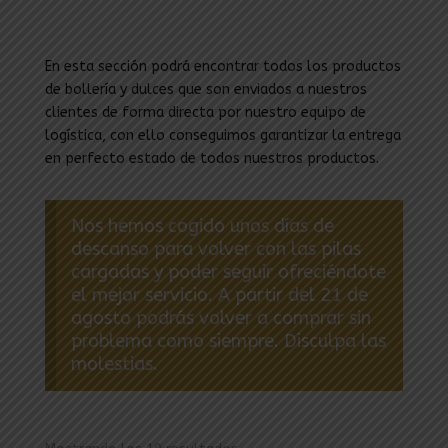
En esta sección podrá encontrar todos los productos
de bollería y dulces que son enviados a nuestros
clientes de forma directa por nuestro equipo de
logística, con ello conseguimos garantizar la entrega
en perfecto estado de todos nuestros productos.
Nos hemos cogido unos días de
descanso para volver con las pilas
cargadas y poder seguir ofreciéndote
el mejor servicio. A partir del 21 de
agosto podrás volver a comprar sin
problema como siempre. Disculpa las
molestias.