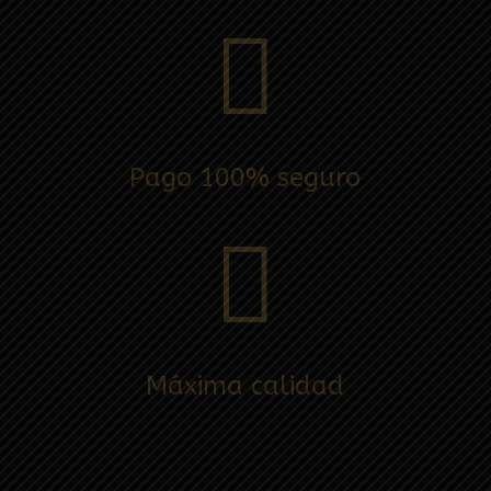

Pago 100% seguro

Máxima calidad