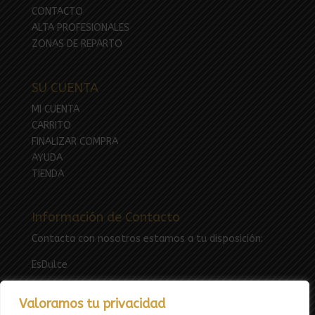
CONTACTO
ALTA PROFESIONALES
ZONAS DE REPARTO
SU CUENTA
MI CUENTA
CARRITO
FINALIZAR COMPRA
AYUDA
TIENDA
Información de Contacto
Contacta con nosotros estamos a tu disposición:
EsDulce
Email:
esdulcefuenlabrada@gmail.com
Valoramos tu privacidad