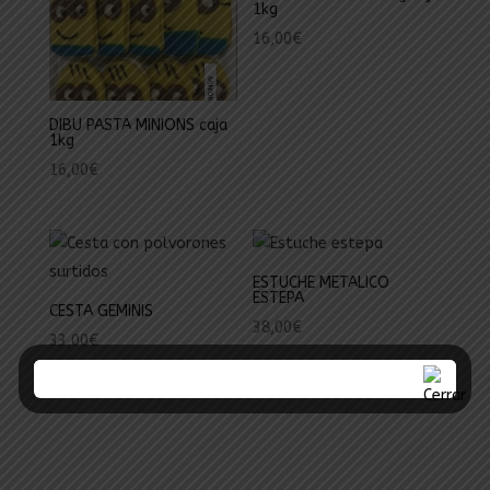
1kg
16,00
€
DIBU PASTA MINIONS caja
1kg
16,00
€
ESTUCHE METALICO
ESTEPA
CESTA GEMINIS
38,00
€
33,00
€