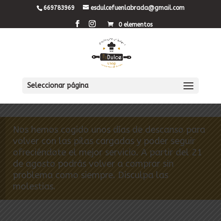
669783969
esdulcefuenlabrada@gmail.com
0 elementos
Seleccionar página
Nos hemos cogido unos días de descanso para
volver con las pilas cargadas y poder seguir
ofreciéndote el mejor servicio. A partir del 21
de agosto podrás volver a comprar sin
problema como siempre. Disculpa las
molestias.