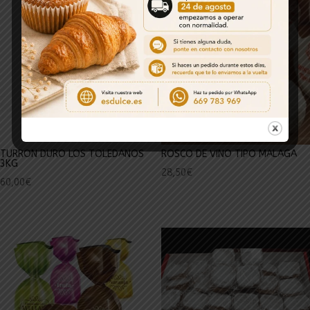
TURRON DURO LOS TOLEDANOS
ROSCO DE VINO TIPO MALAGA
3KG
28,50
€
60,00
€