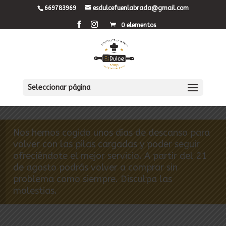
669783969
esdulcefuenlabrada@gmail.com
0 elementos
Seleccionar página
Nos hemos cogido unos días de descanso para
volver con las pilas cargadas y poder seguir
ofreciéndote el mejor servicio. A partir del 21
de agosto podrás volver a comprar sin
problema como siempre. Disculpa las
molestias.