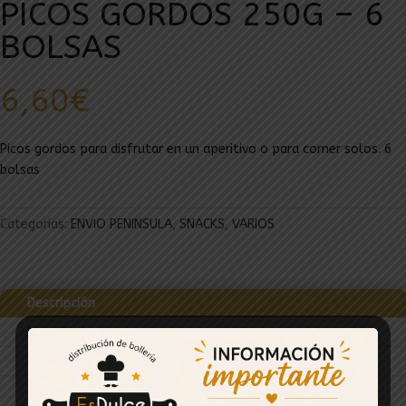
PICOS GORDOS 250G – 6
BOLSAS
6,60
€
Picos gordos para disfrutar en un aperitivo o para comer solos. 6
bolsas
Categorías:
ENVIO PENINSULA
,
SNACKS
,
VARIOS
Descripción
Ingredientes
Información Nutricional