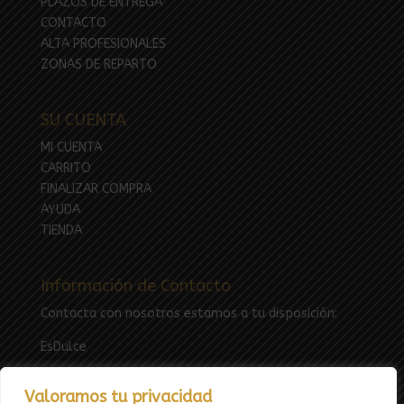
PLAZOS DE ENTREGA
CONTACTO
ALTA PROFESIONALES
ZONAS DE REPARTO
SU CUENTA
MI CUENTA
CARRITO
FINALIZAR COMPRA
AYUDA
TIENDA
Información de Contacto
Contacta con nosotros estamos a tu disposición:
EsDulce
Email:
esdulcefuenlabrada@gmail.com
Valoramos tu privacidad