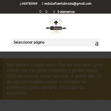
669783969
esdulcefuenlabrada@gmail.com
0 elementos
Seleccionar página
Nos hemos cogido unos días de descanso para
volver con las pilas cargadas y poder seguir
ofreciéndote el mejor servicio. A partir del 21
de agosto podrás volver a comprar sin
problema como siempre. Disculpa las
molestias.