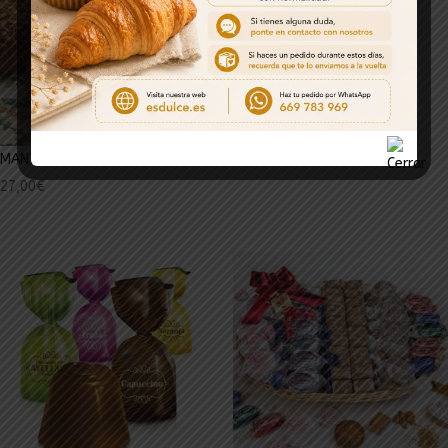
TOLEDANOS 2KG
26,00
€
MANTECADO DE ARTESANIA
27,00
€