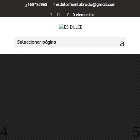
669783969
esdulcefuenlabrada@gmail.com
0 elementos
Seleccionar página
Palmeras de
chocolate
jugosas
¿Aún no has probado nuestra palmera
morata de chocolate?