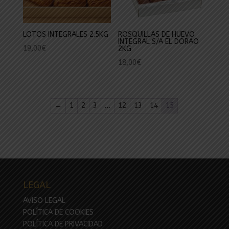
LOTOS INTEGRALES 2.5KG
ROSQUILLAS DE HUEVO
INTEGRAL S/A EL DORAO
19,00
€
2KG
18,00
€
←
1
2
3
…
12
13
14
15
LEGAL
AVISO LEGAL
POLÍTICA DE COOKIES
POLÍTICA DE PRIVACIDAD