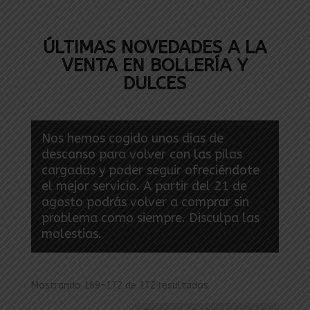
ÚLTIMAS NOVEDADES A LA
VENTA EN BOLLERÍA Y
DULCES
Nos hemos cogido unos días de
descanso para volver con las pilas
cargadas y poder seguir ofreciéndote
el mejor servicio. A partir del 21 de
agosto podrás volver a comprar sin
problema como siempre. Disculpa las
molestias.
Ordenado
Mostrando 169–172 de 172 resultados
por