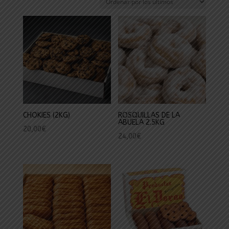
los
últimos
CHOKIES (2KG)
ROSQUILLAS DE LA
ABUELA 2.5KG
20,00
€
24,00
€