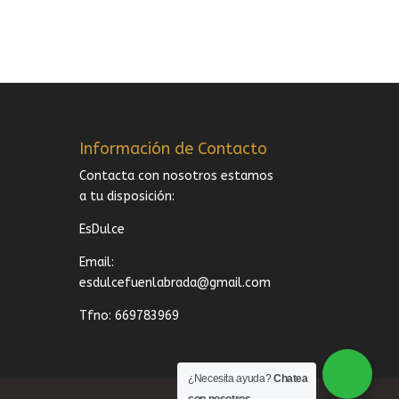
Información de Contacto
Contacta con nosotros estamos
a tu disposición:
EsDulce
Email:
esdulcefuenlabrada@gmail.com
Tfno: 669783969
¿Necesita ayuda?
Chatea