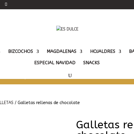
BIZCOCHOS
MAGDALENAS
HOJALDRES
B
ESPECIAL NAVIDAD
SNACKS
r con las pilas cargadas y poder seguir ofreciéndote 
e. Disculpa las molestias.
LLETAS
/ Galletas rellenas de chocolate
Galletas re