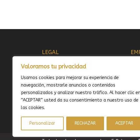
LEGAL
EM
AVISO LEGAL
QUI
Valoramos tu privacidad
POLÍTICA DE COOKIES
FOR
POLÍTICA DE PRIVACIDAD
GAS
Usamos cookies para mejorar su experiencia de
CONDICIONES SERVICIO
PLA
navegación, mostrarle anuncios o contenidos
DEVOLUCIONES Y REEMBOLSOS
CON
personalizados y analizar nuestro tráfico. Al hacer clic e
ALT
“ACEPTAR” usted da su consentimiento a nuestro uso de
ZON
las cookies.
Personalizar
RECHAZAR
ACEPTAR