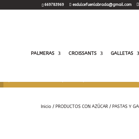
669783969
esdulcefuenlabrada@gmail.com
PALMERAS
CROISSANTS
GALLETAS
Nos hemos cogido unos días de descanso para volve
podrás volver a comprar sin problema como siempr
Inicio
/
PRODUCTOS CON AZÚCAR
/
PASTAS Y GA