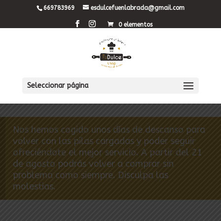
669783969
esdulcefuenlabrada@gmail.com
0 elementos
Seleccionar página
Nos hemos cogido unos días de descanso para
volver con las pilas cargadas y poder seguir
ofreciéndote el mejor servicio. A partir del 21
de agosto podrás volver a comprar sin
problema como siempre. Disculpa las
molestias.