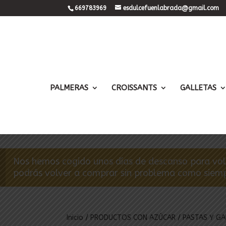
669783969
esdulcefuenlabrada@gmail.com
PALMERAS
CROISSANTS
GALLETAS
Nos hemos cogido unos días de descanso para volve
podrás volver a comprar sin problema como siempr
Inicio
/
PRODUCTOS CON AZÚCAR
/
PASTAS Y GA