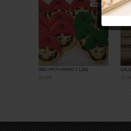
DIBU PASTA MARIO Y LUIGI
GALL
16,00
€
19,5