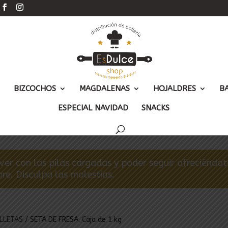
BIZCOCHOS
MAGDALENAS
HOJALDRES
B
ESPECIAL NAVIDAD
SNACKS
r con las pilas cargadas y poder seguir ofreciéndote 
e. Disculpa las molestias.
LLETAS
/ SETA DE FRESA. Caja de 1 kg