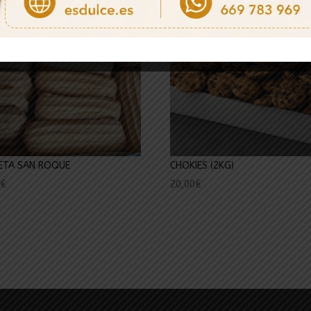
ETA SAN ROQUE
CHOKIES (2KG)
0
€
20,00
€