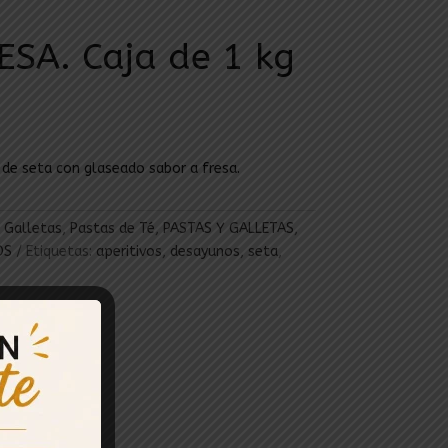
ESA. Caja de 1 kg
 de seta con glaseado sabor a fresa.
,
Galletas
,
Pastas de Té
,
PASTAS Y GALLETAS
,
OS
Etiquetas:
aperitivos
,
desayunos
,
seta
,