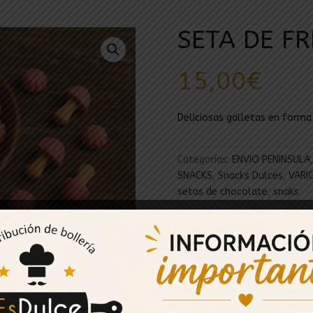
SETA DE FR
15,00
€
Deliciosas galletas en forma
Categorías:
ENVIO PENINSULA
SNACKS
,
Snacks Dulces
,
VARI
setas de chocolate
,
snaks