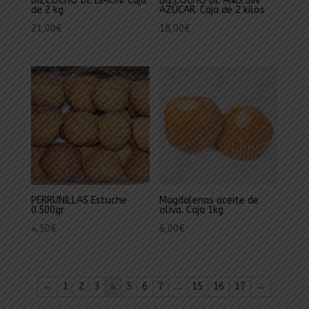
BIZCOCHO DE LIMON. Caja
BIZCOCHO DE ANIS SIN
de 2 kg
AZÚCAR. Caja de 2 kilos
21,00
€
18,00
€
PERRUNILLAS Estuche
Magdalenas aceite de
0.500gr
oliva. Caja 1kg
4,50
€
6,00
€
←
1
2
3
4
5
6
7
…
15
16
17
→