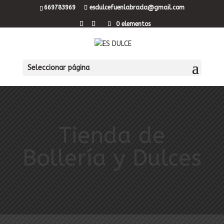
669783969
esdulcefuenlabrada@gmail.com
0 elementos
Seleccionar página
Tienda de
Bollería y Dulces