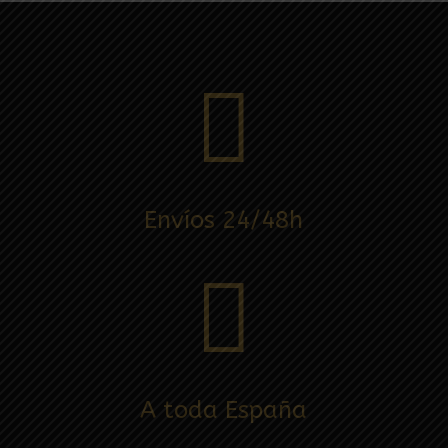

Envíos 24/48h

A toda España