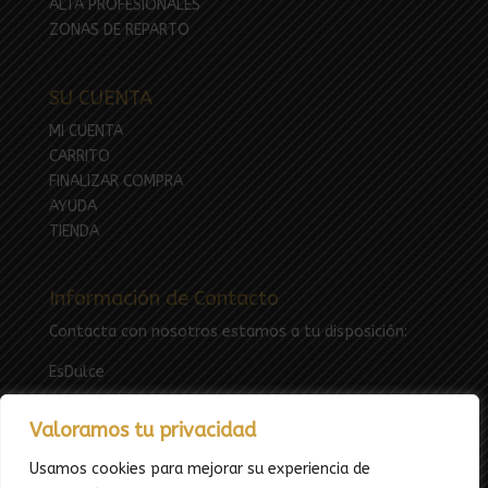
ALTA PROFESIONALES
ZONAS DE REPARTO
SU CUENTA
MI CUENTA
CARRITO
FINALIZAR COMPRA
AYUDA
TIENDA
Información de Contacto
Contacta con nosotros estamos a tu disposición:
EsDulce
Email:
esdulcefuenlabrada@gmail.com
Valoramos tu privacidad
Tfno: 669783969
Usamos cookies para mejorar su experiencia de