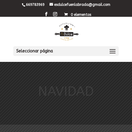
669783969
esdulcefuenlabrada@gmail.com
0 elementos
Seleccionar página
NAVIDAD