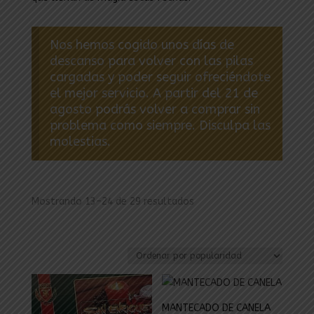
Nos hemos cogido unos días de
descanso para volver con las pilas
cargadas y poder seguir ofreciéndote
el mejor servicio. A partir del 21 de
agosto podrás volver a comprar sin
problema como siempre. Disculpa las
molestias.
Ordenado
Mostrando 13–24 de 29 resultados
por
popularidad
MANTECADO DE CANELA