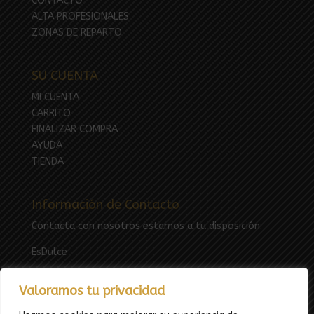
CONTACTO
ALTA PROFESIONALES
ZONAS DE REPARTO
SU CUENTA
MI CUENTA
CARRITO
FINALIZAR COMPRA
AYUDA
TIENDA
Información de Contacto
Contacta con nosotros estamos a tu disposición:
EsDulce
Email:
esdulcefuenlabrada@gmail.com
Valoramos tu privacidad
Tfno: 669783969