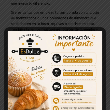
que marca la diferencia.
Si eres de las que empieza la temporada con una caja
de
mantecados
o unos
polvorones de almendra
que
se deshacen en la boca, aquí vas a sentirte en casa.
También tenemos
mazapanes
,
pastas de almendra
y
turrones
de distintos tipos, desde los clásicos que
nos acompañan desde siempre hasta versiones más
actuales para sorprender en la sobremesa.
Y, por supuesto, no podían faltar los
bombones de
Navidad
y las
cestas surtidas
: una opción perfecta si
buscas variedad, un detalle para regalar o
simplemente tener un picoteo dulce siempre listo
para cuando llegan visitas.
Calidad, tradición y ese sabor que
recuerda a familia
En EsDulce seleccionamos cuidadosamente cada
producto para ofrecerte
dulces tradicionales de