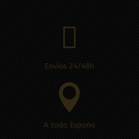

Envíos 24/48h

A toda España