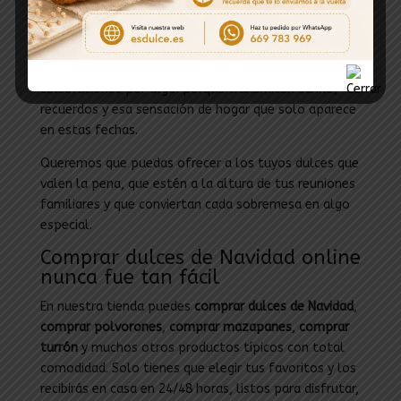
Navidad
con el sabor de siempre, elaborados con
ingredientes de calidad y pensados para disfrutar sin
prisas. Son dulces que llevan décadas en nuestras
mesas y que siguen siendo parte de nuestras
celebraciones por algo: porque transmiten cariño,
recuerdos y esa sensación de hogar que solo aparece
en estas fechas.
Queremos que puedas ofrecer a los tuyos dulces que
valen la pena, que estén a la altura de tus reuniones
familiares y que conviertan cada sobremesa en algo
especial.
Comprar dulces de Navidad online
nunca fue tan fácil
En nuestra tienda puedes
comprar dulces de Navidad
,
comprar polvorones
,
comprar mazapanes
,
comprar
turrón
y muchos otros productos típicos con total
comodidad. Solo tienes que elegir tus favoritos y los
recibirás en casa en 24/48 horas, listos para disfrutar,