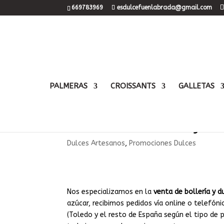
669783969
esdulcefuenlabrada@gmail.com
PALMERAS
CROISSANTS
GALLETAS
Venta de bollería y d
Dulces Artesanos
,
Promociones Dulces
Nos especializamos en la
venta de bollería y d
azúcar, recibimos pedidos vía online o telefóni
(Toledo y el resto de España según el tipo de 