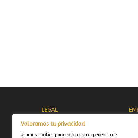
LEGAL
EM
AVISO LEGAL
QUI
Valoramos tu privacidad
POLÍTICA DE COOKIES
FOR
POLÍTICA DE PRIVACIDAD
GAS
Usamos cookies para mejorar su experiencia de